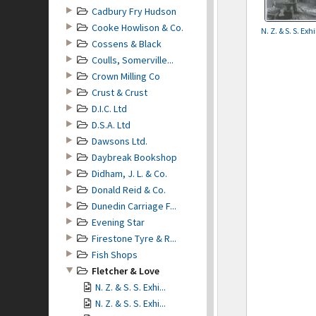
Cadbury Fry Hudson
Cooke Howlison & Co.
N. Z. & S. S. Exh
Cossens & Black
Coulls, Somerville...
Crown Milling Co
Crust & Crust
D.I.C. Ltd
D.S.A. Ltd
Dawsons Ltd.
Daybreak Bookshop
Didham, J. L. & Co.
Donald Reid & Co.
Dunedin Carriage F...
Evening Star
Firestone Tyre & R...
Fish Shops
Fletcher & Love
N. Z. & S. S. Exhi...
N. Z. & S. S. Exhi...