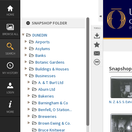
Skip
to
content
HOME
SNAPSHOP FOLDER
TOOLS
BROWSE ALL
DUNEDIN
Airports
Asylums
SEARCH
Banks
Botanic Gardens
Snapshop
Buildings & Houses
MY HISTORY
Businesses
A. & T. Burt Ltd
Aburn Ltd
LOGIN
Bakeries
N. Z. & S. S. Exh
Barningham & Co
Benfell, O Station...
MORE
Breweries
Brown Ewing & Co.
Bruce Knitwear