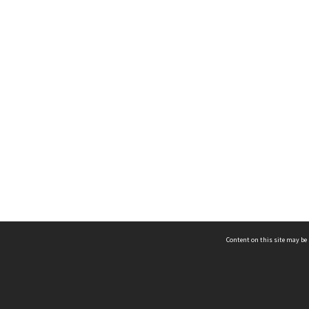
Content on this site may be 
Hocken Collections | Te Uare Taoka o Hākena