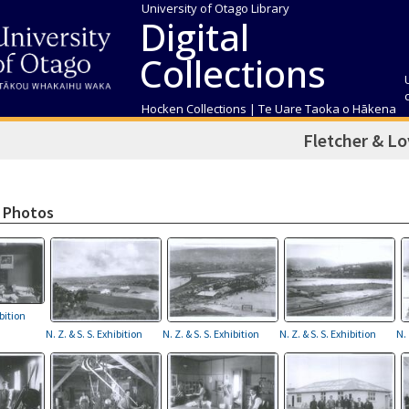
University of Otago Library
Digital
Collections
Hocken Collections | Te Uare Taoka o Hākena
Fletcher & Lo
 Photos
ibition
N. Z. & S. S. Exhibition
N. Z. & S. S. Exhibition
N. Z. & S. S. Exhibition
N. 