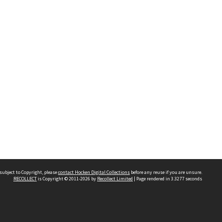
subject to Copyright, please
contact Hocken Digital Collections
before any reuse if you are unsure.
RECOLLECT
is Copyright © 2011-2026 by
Recollect Limited
| Page rendered in
3.3277
seconds
Contact us